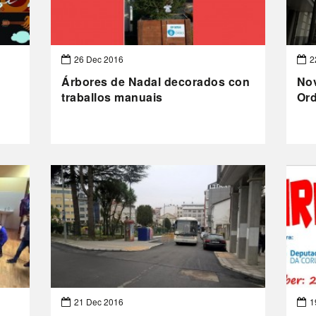
26 Dec 2016
2
Árbores de Nadal decorados con
Nov
traballos manuais
Or
21 Dec 2016
1