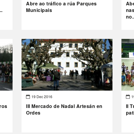
Abre ao tráfico a rúa Parques
Abe
..
Municipais
nas
no.
19 Dec 2016
1
Cros
III Mercado de Nadal Artesán en
II 
Ordes
pat