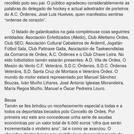
recollido polo seu pai. O público agradeceu considerablemente as
palabras do delegado de hockey e actual adestrador de porteiros
do A.C. Órdenes, José Luis Huelves, quen manifestou sentirse
“ordense de corazón”.
O listado de galardoados na gala completouse coas seguintes
entidades: Asociación Enfeitizados (Aikido), Club Atletismo Ordes,
Club SEO, Asociación Cultural Cabaleiros de Ardemil, Jogafán
Fútbol Sala, Club Patinaxe Galia, Asociación de Taekwondistas
da Comarca de Ordes, A.C. Órdenes e o Club Chave Leira. No
eido futbolístico tamén estarán presentes: A.D. Vila de Ordes, O
Mesón do Vento C.F. Veteráns, S.D.C. Órdenes, S.D.C. Órdenes
Veteráns, S.D. Santa Cruz de Montaos e Veteráns Ordes. O
mundo do motor estará representado por Manuel Sánchez
Bouzas, Iván Muíño Liñares, José Antonio Iglesias Morandeira,
María Regos Muíño, Manuel e Óscar Pedreira Louro.
Becas
Tamén se lles brindou un recoñecemento especial a todas e a
todos os deportistas becados polo Concello de Ordes. Por
primeira vez este ano concedeuse unha serie de axudas
económicas por un valor total de 6.000 euros “cifra que serán
incrementada o vindeiro ano”, tal e como se avanzou. O
obxectivo destas becas son contribuír co desenvolvemento da