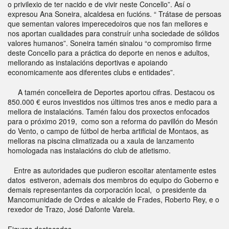
o privilexio de ter nacido e de vivir neste Concello”. Así o
expresou Ana Soneira, alcaldesa en fucións. “ Trátase de persoas
que sementan valores imperecedoiros que nos fan mellores e
nos aportan cualidades para construír unha sociedade de sólidos
valores humanos”. Soneira tamén sinalou “o compromiso firme
deste Concello para a práctica do deporte en nenos e adultos,
mellorando as instalacións deportivas e apoiando
economicamente aos diferentes clubs e entidades”.
A tamén concelleira de Deportes aportou cifras. Destacou os
850.000 € euros investidos nos últimos tres anos e medio para a
mellora de instalacións. Tamén falou dos proxectos enfocados
para o próximo 2019, como son a reforma do pavillón do Mesón
do Vento, o campo de fútbol de herba artificial de Montaos, as
melloras na piscina climatizada ou a xaula de lanzamento
homologada nas instalacións do club de atletismo.
Entre as autoridades que pudieron escoitar atentamente estes
datos estiveron, ademais dos membros do equipo do Goberno e
demais representantes da corporación local, o presidente da
Mancomunidade de Ordes e alcalde de Frades, Roberto Rey, e o
rexedor de Trazo, José Dafonte Varela.
Figuras destacadas