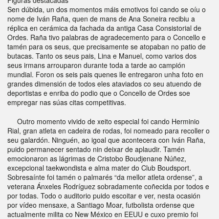
Sen dúbida, un dos momentos máis emotivos foi cando se oíu o
nome de Iván Raña, quen de mans de Ana Soneira recibiu a
réplica en cerámica da fachada da antiga Casa Consistorial de
Ordes. Raña tivo palabras de agradecemento para o Concello e
tamén para os seus, que precisamente se atopaban no patio de
butacas. Tanto os seus pais, Lina e Manuel, como varios dos
seus irmans arrouparon durante toda a tarde ao campión
mundial. Foron os seis pais quenes lle entregaron unha foto en
grandes dimensión de todos eles ataviados co seu atuendo de
deportistas e enriba do podio que o Concello de Ordes soe
empregar nas súas citas competitivas.
Outro momento vivido de xeito especial foi cando Herminio
Rial, gran atleta en cadeira de rodas, foi nomeado para recoller o
seu galardón. Ninguén, ao igoal que acontecera con Iván Raña,
puido permanecer sentado nin deixar de aplaudir. Tamén
emocionaron as lágrimas de Cristobo Boudjenane Núñez,
excepcional taekwondista e alma mater do Club Boudsport.
Sobresaínte foi tamén o palmarés “da mellor atleta ordense”, a
veterana Ánxeles Rodríguez sobradamente coñecida por todos e
por todas. Todo o auditorio puido escoitar e ver, nesta ocasión
por vídeo mensaxe, a Santiago Moar, futbolista ordense que
actualmente milita co New México en EEUU e cuxo premio foi