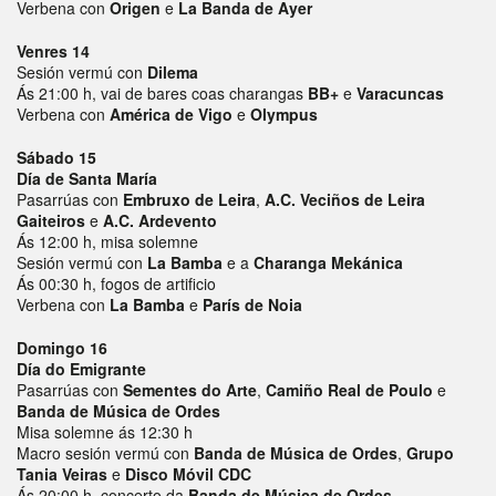
Verbena con
Origen
e
La Banda de Ayer
Venres 14
Sesión vermú con
Dilema
Ás 21:00 h, vai de bares coas charangas
BB+
e
Varacuncas
Verbena con
América de Vigo
e
Olympus
Sábado 15
Día de Santa María
Pasarrúas con
Embruxo de Leira
,
A.C. Veciños de Leira
Gaiteiros
e
A.C. Ardevento
Ás 12:00 h, misa solemne
Sesión vermú con
La Bamba
e a
Charanga Mekánica
Ás 00:30 h, fogos de artificio
Verbena con
La Bamba
e
París de Noia
Domingo 16
Día do Emigrante
Pasarrúas con
Sementes do Arte
,
Camiño Real de Poulo
e
Banda de Música de Ordes
Misa solemne ás 12:30 h
Macro sesión vermú con
Banda de Música de Ordes
,
Grupo
Tania Veiras
e
Disco Móvil CDC
Ás 20:00 h, concerto da
Banda de Música de Ordes