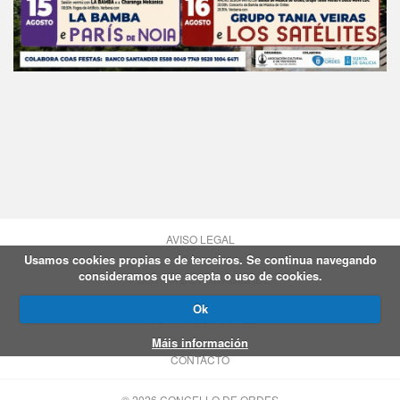
AVISO LEGAL
Usamos cookies propias e de terceiros. Se continua navegando
consideramos que acepta o uso de cookies.
POLÍTICA DE PRIVACIDADE
Ok
POLÍTICA DE COOKIES
Máis información
CONTACTO
© 2026 CONCELLO DE ORDES