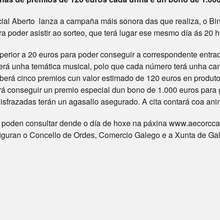
 Aberto lanza a campaña máis sonora das que realiza, o Bing
a poder asistir ao sorteo, que terá lugar ese mesmo día ás 20
erior a 20 euros para poder conseguir a correspondente entrada,
 terá unha temática musical, polo que cada número terá unha c
berá cinco premios cun valor estimado de 120 euros en produtos
rá conseguir un premio especial dun bono de 1.000 euros para
sfrazadas terán un agasallo asegurado. A cita contará coa an
poden consultar dende o día de hoxe na páxina www.aecorcca.
figuran o Concello de Ordes, Comercio Galego e a Xunta de Gal