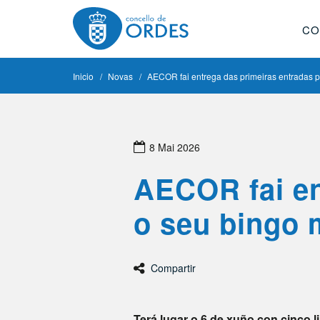
CO
Inicio
Novas
AECOR fai entrega das primeiras entradas p
8 Mai 2026
AECOR fai en
o seu bingo 
Compartir
Terá lugar o 6 de xuño con cinco 