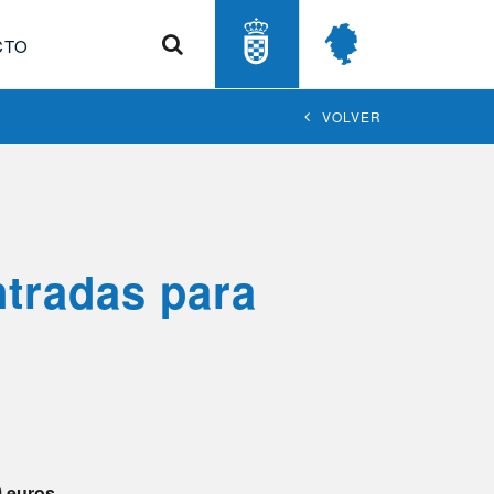
Buscar
CTO
VOLVER
ntradas para
0 euros