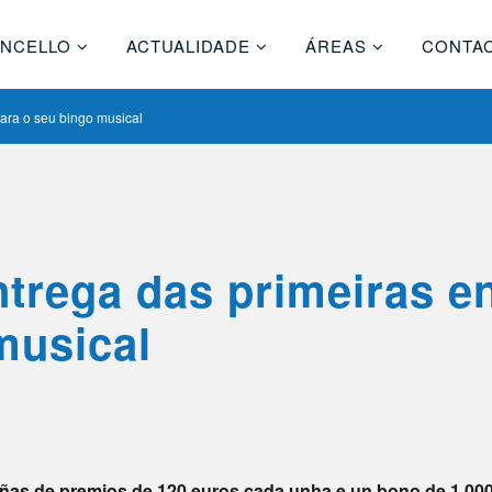
NCELLO
ACTUALIDADE
ÁREAS
CONTA
ara o seu bingo musical
trega das primeiras e
musical
liñas de premios de 120 euros cada unha e un bono de 1.00